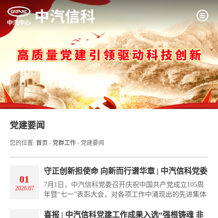
党建要闻
您的位置:
首页
-
党群工作
-
党建要闻
守正创新担使命 向新而行谱华章 | 中汽信科党委
01
召开庆祝中国共产党成立105周年暨“七一”表彰
7月1日，中汽信科党委召开庆祝中国共产党成立105周
2026.07
大会
年暨“七一”表彰大会，对各项工作中涌现出的先进集体
和优秀个人予以表彰。中汽中心党委委员、副总经理李
洧，中汽信科党委班子成员和全体党员等参加会议。中
喜报 | 中汽信科党建工作成果入选“强根铸魂 非