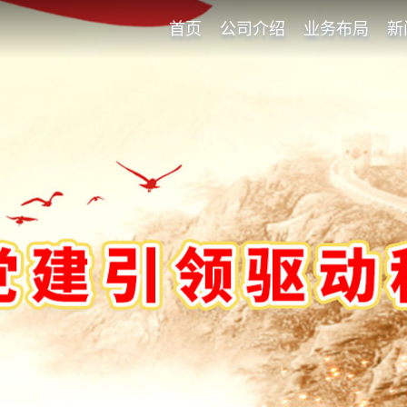
首页
公司介绍
业务布局
新