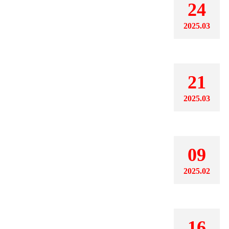
24
2025.03
21
2025.03
09
2025.02
16