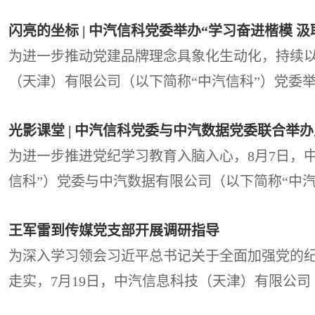
众代表共计20余人参加活动。会上，侯华亮首先
闪亮的坐标 | 中汽信科党委举办“学习奋进楷模 
信登科”推广大使的聘书。随后，以
为进一步推动党建品牌理念具象化生动化，持续以
（天津）有限公司（以下简称“中汽信科”）党委举
中汽信科前瞻业务党支部书记、部长王文斌主讲，
光影课堂 | 中汽信科党委与中汽数据党委联合举
年新入职员工和党员群众代表近3
为进一步推进党纪学习教育入脑入心，8月7日，
信科”）党委与中汽数据有限公司（以下简称“中汽
守保密安全防线”主题观影活动。中汽数据党委书
王军雷到传媒党支部开展调研指导
亮及双方党员代表共60余人参加活动
为深入学习领会习近平总书记关于全面加强党的
走实，7月19日，中汽信息科技（天津）有限公司
深入传媒党支部调研指导党建工作。传媒党支部