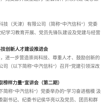
品线党建共建活动。中汽信科党委书记、总经理尤
科技（天津）有限公司（简称“中汽信科”）党委
党纪学习教育开展、党员先锋队建设及党建与经营
支部全体党员及群众代表参加会议。会上，顾洪建
开科技创新人才建设推进会
展，进一步营造崇尚科技、尊重人才、鼓励创新的
公司（以下简称“中汽信科”）召开“党建引领深改
中汽信科党委副书记、纪委书记侯华亮，中汽信科
汲取榜样力量”宣讲会（第二期）
下简称“中汽信科”）党委举办的“学习奋进楷模 汲
委副书记、纪委书记侯华亮以及党员、团员和群