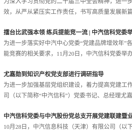
为深入学习贯彻党的二十届三中全会精神，进一
效，从严从紧压实工作责任，书写高质量发展新篇章
部书记抓党建工作述职评议会。中汽信科党委班
擂台比武强本领 练兵提能竞一流 | 中汽信科党
20余人参加会议。会上，各党支部书记
为进一步落实好中汽中心党委“党建品牌增效年”
能竞赛的相关要求，11月20日，中汽信科党委举
汽信科党委副书记、纪委书记侯华亮，中汽中心
尤嘉勋到知识产权党支部进行调研指导
作者、党员和入党积极分子、入党申
为进一步加强基层党组织建设，着力提高党建工作
司（以下简称“中汽信科”）党委书记、总经理尤
党支部全体党员及群众代表参加会议。会上，尤嘉
中汽信科党委与中汽股份党总支开展党建联建暨
度和《中汽信科党委关于巩固拓展学习
10月28日，中汽信息科技（天津）有限公司（以