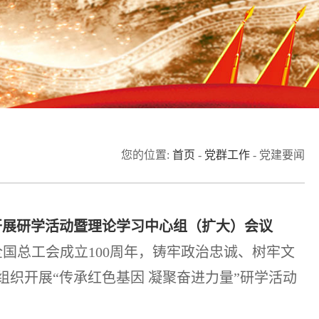
您的位置:
首页
-
党群工作
-
党建要闻
织开展研学活动暨理论学习中心组（扩大）会议
国总工会成立100周年，铸牢政治忠诚、树牢文
组织开展“传承红色基因 凝聚奋进力量”研学活动
班子成员，各党支部书记、委员，党员和团员青年