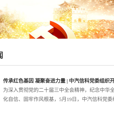
闻
传承红色基因 凝聚奋进力量 | 中汽信科党委组
为深入贯彻党的二十届三中全会精神，纪念中华全
化自信、固牢作风根基，5月19日，中汽信科党委
暨理论学习中心组（扩大）会议。中汽信科党委