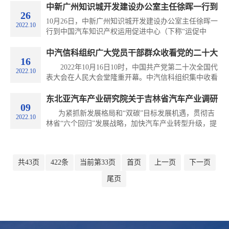
交通安全管理等进行了深入交流。
中新广州知识城开发建设办公室主任徐晖一行到
26
中国汽车知识产权运用促进中心调研
10月26日，中新广州知识城开发建设办公室主任徐晖一
2022.10
行到中国汽车知识产权运用促进中心（下称“运促中
心”）调研交流，中汽信息科技有限公司战略研究与知
识产权部部长王亚飞与运促中心首批派驻人员参与接
中汽信科组织广大党员干部群众收看党的二十大
16
待。
开幕会盛况
2022年10月16日10时，中国共产党第二十次全国代
2022.10
表大会在人民大会堂隆重开幕。中汽信科组织集中收看
了党的二十大开幕会直播。各支部党员、入党积极分子
分别在五个会场现场收看，其他员工在线上观看了大会
东北亚汽车产业研究院关于吉林省汽车产业调研
09
盛况。 会上，全体党员聚精会神听报告,全神贯注
工作顺利开展
为紧抓新发展格局和“双碳”目标发展机遇，贯彻吉
2022.10
作笔记,真正融入到党的二十大盛会召开的
林省“六个回归”发展战略，加快汽车产业转型升级，提
升吉林省汽车零部件本地配套率，受吉林省工信厅委
托，东北亚汽车产业研究院开展了吉林省新能源与智能
网联汽车产业链研究工作。 10月9日，调研组聚焦
共43页
422条
当前第33页
首页
上一页
下一页
新能源与智能网联汽车关键领域，重点对长春市汽开区
尾页