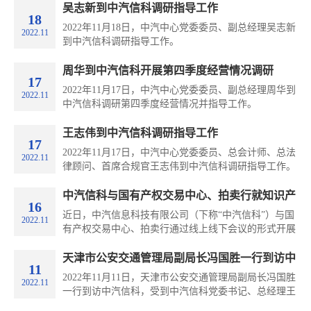
与会议。会议由中汽信科党委委员、副总经理顾洪建主
吴志新到中汽信科调研指导工作
18
持。
2022年11月18日，中汽中心党委委员、副总经理吴志新
2022.11
到中汽信科调研指导工作。
周华到中汽信科开展第四季度经营情况调研
17
2022年11月17日，中汽中心党委委员、副总经理周华到
2022.11
中汽信科调研第四季度经营情况并指导工作。
王志伟到中汽信科调研指导工作
17
2022年11月17日，中汽中心党委委员、总会计师、总法
2022.11
律顾问、首席合规官王志伟到中汽信科调研指导工作。
中汽信科与国有产权交易中心、拍卖行就知识产
16
权交易模式开展探讨交流
近日，中汽信息科技有限公司（下称“中汽信科”）与国
2022.11
有产权交易中心、拍卖行通过线上线下会议的形式开展
知识产权交易模式探讨。中汽信科战略研究与知识产权
部部长王亚飞，国有产权交易中心、拍卖行相关业务负
天津市公安交通管理局副局长冯国胜一行到访中
11
责人，以及其他相关人员参会。
汽信科
2022年11月11日，天津市公安交通管理局副局长冯国胜
2022.11
一行到访中汽信科，受到中汽信科党委书记、总经理王
铁的热情接待，双方就交通安全宣传月活动、汽车改装