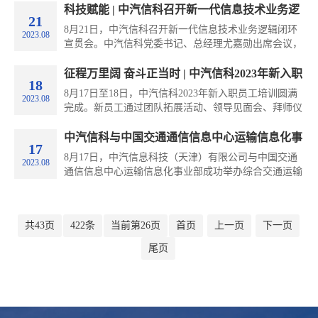
论坛发来贺信。天津市委常委、常务副市长刘桂平出席
科技赋能 | 中汽信科召开新一代信息技术业务逻
21
大会并致辞。
辑闭环宣贯会
8月21日，中汽信科召开新一代信息技术业务逻辑闭环
2023.08
宣贯会。中汽信科党委书记、总经理尤嘉勋出席会议，
公司领导班子成员、战略科技委员会主任、经理级干
部、技术总监以及35岁以下青年员工参加会议。会议由
征程万里阔 奋斗正当时 | 中汽信科2023年新入职
18
战略科技委员会主任傅连学主持。
员工培训圆满完成
​8月17日至18日，中汽信科2023年新入职员工培训圆满
2023.08
完成。新员工通过团队拓展活动、领导见面会、拜师仪
式、图说信科发展史、首席专家大讲堂、产品及业务知
识学习、新老员工交流座谈会等环节，深入了解公司发
中汽信科与中国交通通信信息中心运输信息化事
17
展历程和现状，深刻认知公司文化，迅速适应团队角
业部举行商用车技术分中心揭牌仪式
8月17日，中汽信息科技（天津）有限公司与中国交通
2023.08
色，明晰职业发展目标，为加速个人成长奠定良好基
通信信息中心运输信息化事业部成功举办综合交通运输
础。
大数据处理及应用技术交通运输行业研发中心商用车技
术分中心揭牌仪式。
共43页
422条
当前第26页
首页
上一页
下一页
尾页