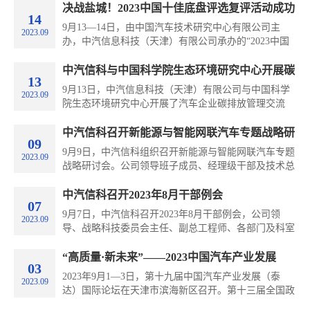
中国（西部）氢能大会在榆林市会展中心开幕。
决战盐城！2023中国十佳底盘评选复评活动成功
14
举办
9月13—14日，由中国汽车技术研究中心有限公司主
2023.09
办，中汽信息科技（天津）有限公司承办的“2023中国
十佳底盘评选”复评实车答辩在江苏盐城的中汽研汽车
试验场股份有限公司举行。本次复评联合行业权威机
中汽信科与中国科学院生态环境研究中心开展碳
13
构、高校等技术力量，共同打造行业底盘领域的专业技
管理工作交流
9月13日，中汽信息科技（天津）有限公司与中国科学
2023.09
术交流平。
院生态环境研究中心开展了汽车企业碳排放管理交流
会。双方分别介绍了各自在碳排放管理方面的工作进
展，并就汽车企业碳排放管理的相关问题进行了交流讨
中汽信科召开新能源与智能网联汽车专题战略研
09
论。
讨会
9月9日，中汽信科组织召开新能源与智能网联汽车专题
2023.09
战略研讨会。公司领导班子成员、经理级干部及技术总
监参加会议。会议由公司战略科技委员会主任傅连学主
持。
中汽信科召开2023年8月干部例会
07
9月7日，中汽信科召开2023年8月干部例会，公司领
2023.09
导、战略科技委员会主任、副总工程师、各部门及科室
负责人、技术总监等参加会议。会议由中汽信科党委委
员、副总经理顾洪建主持。
“高质量·新未来”——2023中国汽车产业发展
03
（泰达）国际论坛在天津成功召开
2023年9月1—3日，第十九届中国汽车产业发展（泰
2023.09
达）国际论坛在天津市滨海新区召开。第十三届全国政
协副主席、中国科学技术协会主席万钢向本届泰达汽车