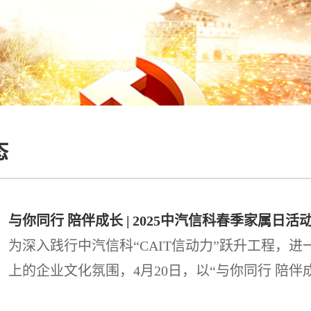
态
与你同行 陪伴成长 | 2025中汽信科春季家属日活
为深入践行中汽信科“CAIT信动力”跃升工程，
上的企业文化氛围，4月20日，以“与你同行 陪伴
津、广州两地欢乐开启。本次活动吸引了310余