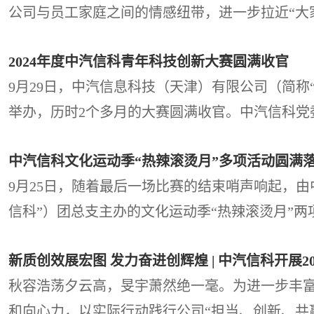
公司与员工家庭之间的情感纽带，进一步拉近“大家”
伴成长”为主题的2024中汽信科家属日暨秋季采摘
2024年度中汽信科青年科技创新大赛圆满收官
和家属欢聚一堂
9月29日，中汽信息科技（天津）有限公司（简称
举办，历时2个多月的大赛圆满收官。中汽信科党
评审共有5支队伍参赛，并邀请中汽信科科技人才
中汽信科文化运动季“热辣滚烫月”多项活动圆满
评审嘉宾。各队伍代表围绕汽车品牌研究
9月25日，随着最后一场比赛的结束哨声响起，
信科”）团总支主办的文化运动季“热辣滚烫月”
围中圆满落幕。篮球赛场上，经过前期积分循环
新质创效展宏图 发力奋进创辉煌 | 中汽信科开展2
（综合财务业务联队）和参赛三队（中汽
秋容浩荡夕云高，旻宇萧然绝一毫。为进一步丰
和向心力，以实际行动践行公司“担当、创新、共