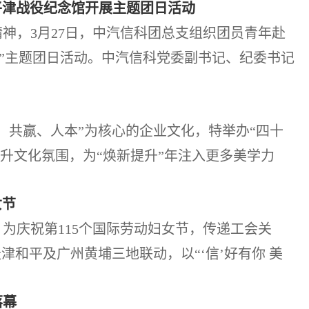
赴平津战役纪念馆开展主题团日活动
神，3月27日，中汽信科团总支组织团员青年赴
心”主题团日活动。中汽信科党委副书记、纪委书记
、共赢、人本”为核心的企业文化，特举办“四十
升文化氛围，为“焕新提升”年注入更多美学力
女节
为庆祝第115个国际劳动妇女节，传递工会关
津和平及广州黄埔三地联动，以“‘信’好有你 美
月7日上午，中汽信科党委副书记、纪委书记曹宇
落幕