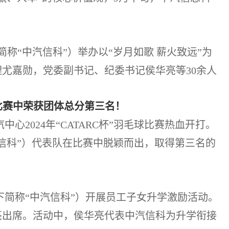
次在天津、广州组织开展“新质创效展宏图 发力
称“中汽信科”）举办以“岁月如歌 薪火致远”为
尤嘉勋，党委副书记、纪委书记侯华亮等30余人
战燕同志多年来优良的工作作风和工作业绩。她以
毛球比赛中荣获团体总分第三名！
心2024年“CATARC杯”羽毛球比赛热血开打。
信科”）代表队在比赛中脱颖而出，取得第三名的
体赛包括男、女子单双打及混双比赛；个人赛包括
下简称“中汽信科”）开展员工子女升学激励活动。
亮出席。活动中，侯华亮代表中汽信科为升学衔接