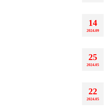
14
2024.09
25
2024.05
22
2024.05