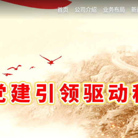
首页
公司介绍
业务布局
新