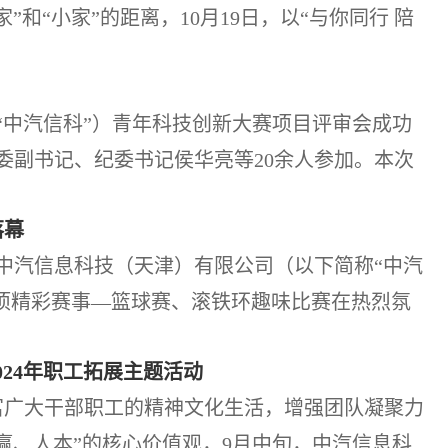
和“小家”的距离，10月19日，以“与你同行 陪
活动在天津成功举办，共有72个家庭220余名职工
“中汽信科”）青年科技创新大赛项目评审会成功
委副书记、纪委书记侯华亮等20余人参加。本次
梯队成员、中汽中心团委科创部相关负责人担任
落幕
由中汽信息科技（天津）有限公司（以下简称“中汽
两项精彩赛事—篮球赛、滚铁环趣味比赛在热烈氛
赛的激烈角逐，最终由积分排名前两位的参赛一队
024年职工拓展主题活动
富广大干部职工的精神文化生活，增强团队凝聚力
赢、人本”的核心价值观，9月中旬，中汽信息科