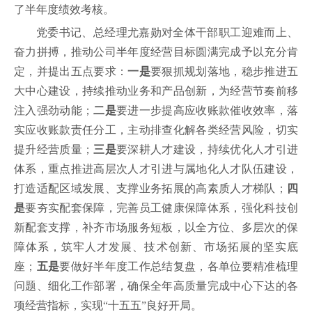
了半年度绩效考核。
党委书记、总经理尤嘉勋对全体干部职工迎难而上、
奋力拼搏，推动公司半年度经营目标圆满完成予以充分肯
定，并提出五点要求：
一是
要狠抓规划落地，稳步推进五
大中心建设，持续推动业务和产品创新，为经营节奏前移
注入强劲动能；
二是
要进一步提高应收账款催收效率，落
实应收账款责任分工，主动排查化解各类经营风险，切实
提升经营质量；
三是
要深耕人才建设，持续优化人才引进
体系，重点推进高层次人才引进与属地化人才队伍建设，
打造适配区域发展、支撑业务拓展的高素质人才梯队；
四
是
要夯实配套保障，完善员工健康保障体系，强化科技创
新配套支撑，补齐市场服务短板，以全方位、多层次的保
障体系，筑牢人才发展、技术创新、市场拓展的坚实底
座；
五是
要做好半年度工作总结复盘，各单位要精准梳理
问题、细化工作部署，确保全年高质量完成中心下达的各
项经营指标，实现“十五五”良好开局。