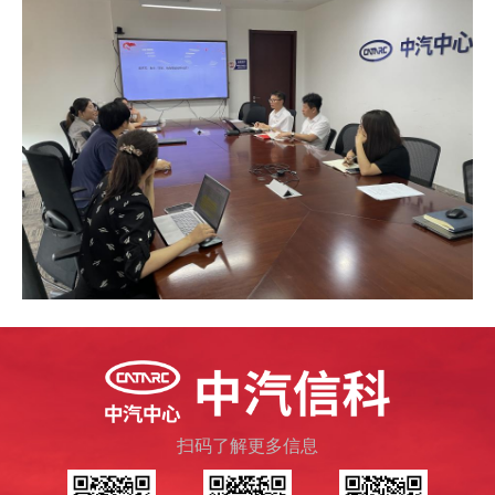
扫码了解更多信息