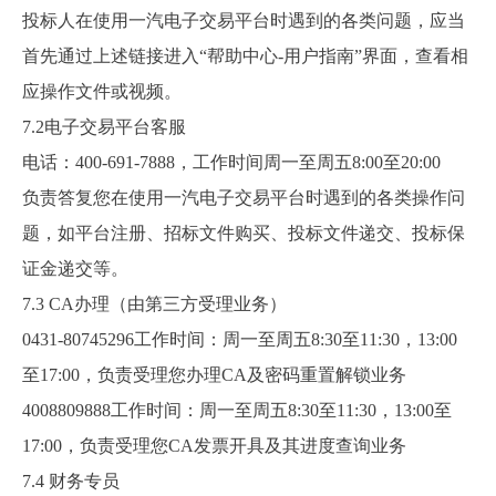
投标人在使用一汽电子交易平台时遇到的各类问题，应当
首先通过上述链接进入“帮助中心-用户指南”界面，查看相
应操作文件或视频。
7.2
电子交易平台客服
电话：
400-691-7888
，工作时间周一至周五
8:00
至20:00
负责答复您在使用一汽电子交易平台时遇到的各类操作问
题，如平台注册、招标文件购买、投标文件递交、投标保
证金递交等。
7.3 CA
办理（由第三方受理业务）
0431-80745296
工作时间：周一至周五
8:30
至
11:30
，
13:00
至
17:00
，负责受理您办理
CA
及密码重置解锁业务
4008809888
工作时间：周一至周五
8:30
至
11:30
，
13:00
至
17:00
，负责受理您
CA
发票开具及其进度查询业务
7.4
财务专员