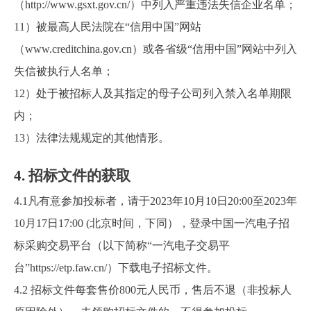
（http://www.gsxt.gov.cn/）中列入严重违法失信企业名单；
11
）被最高人民法院在“信用中国”网站
（www.creditchina.gov.cn）或各省级“信用中国”网站中列入
失信被执行人名单；
12
）
处于被招标人及其指定的母子公司列入禁入名单期限
内
；
13
）法律法规规定的其他情形。
4.
招标文件的获取
4.1
凡有意参加投标者，请于
2023
年
10
月
10
日
20:00
至
2023
年
10
月
17
日
17:00
(
北京时间，下同），登录中国一汽电子招
标采购交易平台（以下简称“一汽电子交易平
台”https://etp.faw.cn/）下载电子招标文件。
4.2
招标文件每套售价
800
元人民币，售后不退（非投标人