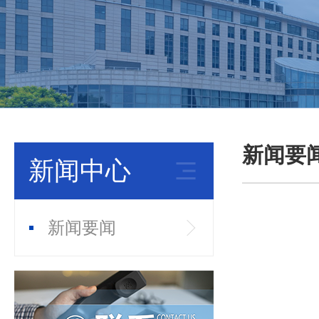
新闻要
新闻中心
新闻要闻