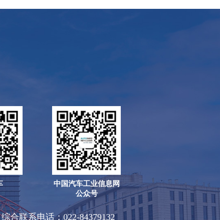
车
中国汽车工业信息网
公众号
综合联系电话：022-84379132