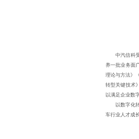
中汽信科受平
养一批业务面
理论与方法》
转型关键技术
以满足企业数
以数字化
车行业人才成