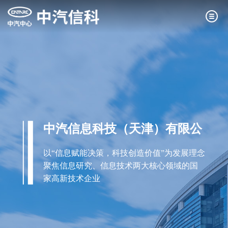
中汽信息科技（天津）有限公
司
以“信息赋能决策，科技创造价值”为发展理念
聚焦信息研究、信息技术两大核心领域的国
家高新技术企业