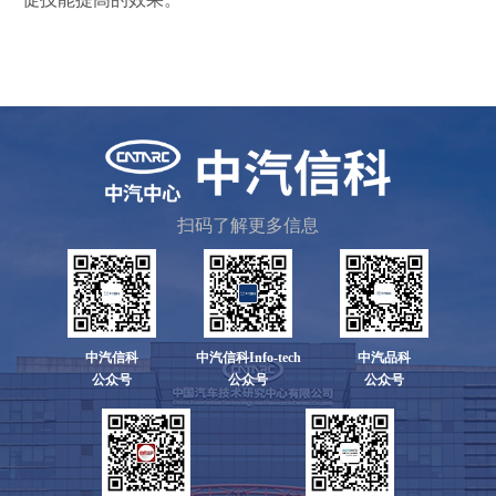
扫码了解更多信息
中汽信科
中汽信科Info-tech
中汽品科
公众号
公众号
公众号