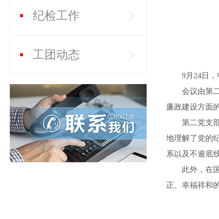
纪检工作
工团动态
9月24日
会议由第二
廉政建设
第二党支部
地理解了党的
系以及不逾底
此外，在国
正、幸福祥和