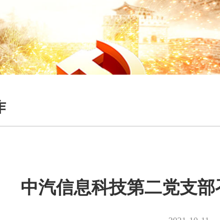
作
中汽信息科技第二党支部