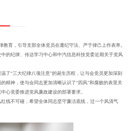
纪律教育，引导支部全体党员在遵纪守法、严于律己上作表率。
史中的纪律、传达学习中心和中汽信息科技党委近期关于党风
温了“三大纪律八项注意”的诞生历程，让与会党员更加深刻
的精神，使与会同志更加清晰认识了“四风”和腐败的表里关
实中心党委推进党风廉政建设的部署要求。
风红线不可碰，希望全体同志坚守廉洁底线，过一个风清气