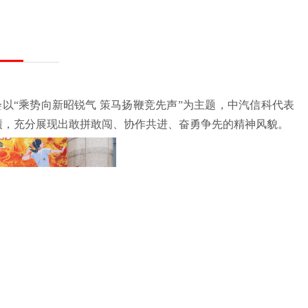
会以“乘势向新昭锐气 策马扬鞭竞先声”为主题，中汽信科代表
绩，充分展现出敢拼敢闯、协作共进、奋勇争先的精神风貌。