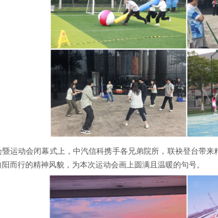
会暨运动会闭幕式上，中汽信科携手各兄弟院所，联袂登台带来
向阳而行的精神风貌，为本次运动会画上圆满且温暖的句号。