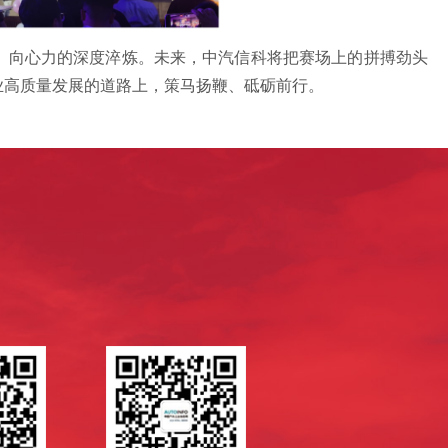
、向心力的深度淬炼。未来，中汽信科将把赛场上的拼搏劲头
业高质量发展的道路上，策马扬鞭、砥砺前行。