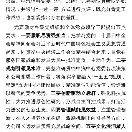
思路。中汽信科党委书记、总经理尤嘉勋认真听取述职
情况，并通过“一述一评”方式进行点评，既充分肯定工
作成绩，也客观指出存在的差距。
尤嘉勋对各级党组织和全体党员领导干部提出五点
要求：
一要履职尽责强担当
，把学习党的二十届四中全
会精神同领会习近平新时代中国特色社会主义思想贯通
起来，同贯彻中央经济工作会议精神结合起来，自觉在
服务国家战略和发展大局中找准定位、主动作为。
二要
规划引领见水准
，完整准确贯彻中汽中心党委各项决策
和公司党委工作部署，将落实举措融入“十五五”规划，
锚定“五大中心”建设目标，精准定位功能价值，锻造难
以替代的竞争优势。
三要创新驱动立标杆
，强化科技属
性，大力推进原创性研究，形成自主可控成果，打造活
力迸发的创新生态。
四要管理赋能见效益
，注重管理创
新，在人才培养体系构建、激励机制正向引导等方面，
为公司长远发展预留充足战略空间。
五要文化浸润聚人