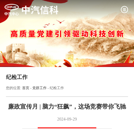
纪检工作
您的位置:
首页
-
党群工作
-
纪检工作
廉政宣传月 | 脑力“狂飙”，这场竞赛带你飞驰
2024-09-29