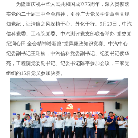
为隆重庆祝中华人民共和国成立75周年，深入贯彻落
实党的二十届三中全会精神，引导广大党员学党章明党规
知党纪，让清廉之风深植于心、外化于行。9月29日，中汽
信科党委、工程院党委、中汽测评党支部联合举办“党史党
纪润心田 全会精神谱新篇”党风廉政知识竞赛。中汽中心
纪委副书记王玮楠，中汽信科党委副书记、纪委书记侯华
亮，工程院党委副书记、纪委书记陈平参加会议，三家党
组织的15名党员参加决赛。