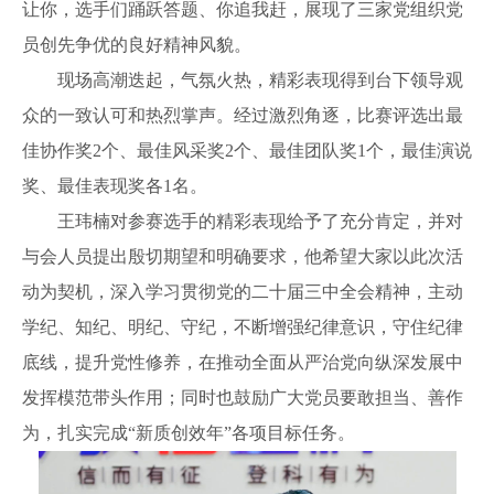
让你，选手们踊跃答题、你追我赶，展现了三家党组织党
员创先争优的良好精神风貌。
现场高潮迭起，气氛火热，精彩表现得到台下领导观
众的一致认可和热烈掌声。经过激烈角逐，比赛评选出最
佳协作奖2个、最佳风采奖2个、最佳团队奖1个，最佳演说
奖、最佳表现奖各1名。
王玮楠对参赛选手的精彩表现给予了充分肯定，并对
与会人员提出殷切期望和明确要求，他希望大家以此次活
动为契机，深入学习贯彻党的二十届三中全会精神，主动
学纪、知纪、明纪、守纪，不断增强纪律意识，守住纪律
底线，提升党性修养，在推动全面从严治党向纵深发展中
发挥模范带头作用；同时也鼓励广大党员要敢担当、善作
为，扎实完成“新质创效年”各项目标任务。